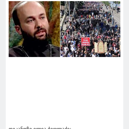
დეკანოზი ილია ჭიღლაძე: