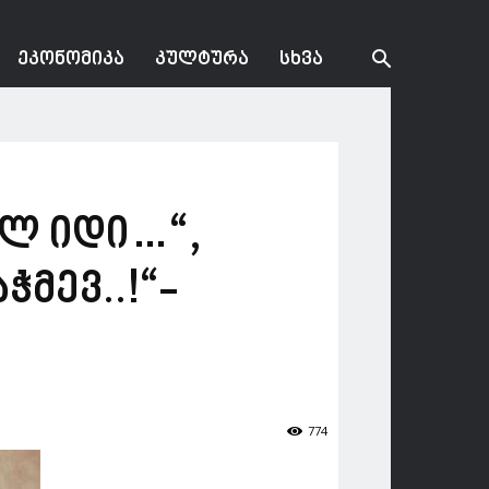
ᲔᲙᲝᲜᲝᲛᲘᲙᲐ
ᲙᲣᲚᲢᲣᲠᲐ
ᲡᲮᲕᲐ
ბლ იდი…“,
ჭმევ..!“-
774