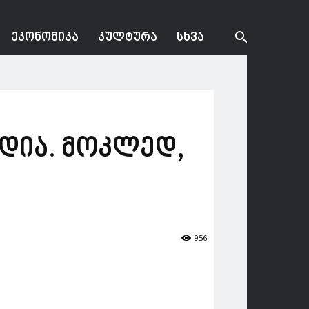
ᲔᲙᲝᲜᲝᲛᲘᲙᲐ
ᲙᲣᲚᲢᲣᲠᲐ
ᲡᲮᲕᲐ
ცდია. მოკლედ,
956