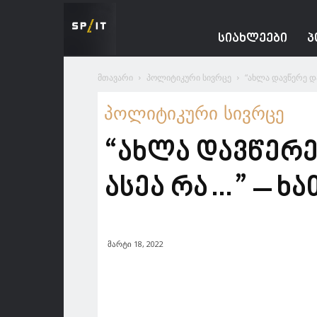
Spacesnews
ᲡᲘᲐᲮᲚᲔᲔᲑᲘ
Პ
მთავარი
პოლიტიკური სივრცე
“ახლა დავწერე დ
პოლიტიკური სივრცე
“ახლა დავწერე
ასეა რა…” – ხ
მარტი 18, 2022