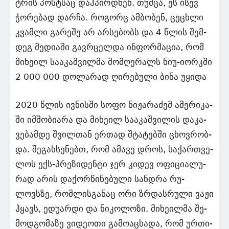
ტრის პოსტსაც დაჰ­პირ­დნენ. თუმ­ცა, ეს ისევ
ჭო­რე­ბად დარ­ჩა. რო­გორც ამ­ბო­ბენ, ცე­ცხლი
კვამ­ლი გა­რე­შე არ არ­სე­ბობს და 4 წლის შემ­
დეგ მე­დი­ა­ში გავ­რცელ­და ინ­ფორ­მა­ცია, რომ
მი­ხე­ილ სა­ა­კაშ­ვილ­მა მომ­ღე­რალს ნიუ-იორკში
2 000 000 დო­ლა­რად ღი­რე­ბუ­ლი ბინა უყი­და
2020 წლის ივ­ნის­ში სოფო ნი­ჟა­რა­ძემ ამე­რი­კა­
ში იმ­შო­ბი­ა­რა და მი­ხე­ილ სა­ა­კაშ­ვი­ლის და­კა­
ვე­ბამ­დე შვილ­თან ერ­თად შტა­ტებ­ში ცხოვ­რობ­
და. შე­გახ­სე­ნებთ, რომ ამა­ვე დროს, სა­ქარ­თვე­
ლოს ექს-პრე­ზი­დენ­ტი ჯერ კი­დევ ოფი­ცი­ა­ლუ­
რად არის და­ქორ­წი­ნე­ბუ­ლი სან­დრა რუ­
ლოვსზე, რომ­ლის­გა­ნაც ორი ზრდას­რუ­ლი ვაჟი
ჰყავს, ედუ­არ­დი და ნი­კო­ლო­ზი. მი­ხე­ილ­მა შე­
მოდ­გო­მა­ზე ვი­დე­ო­თი გა­მო­ა­ცხა­და, რომ ურ­თი­