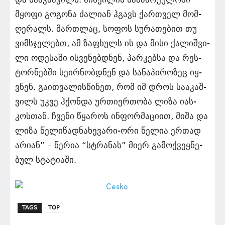
მყო­ფი გო­გო­ნა ძა­ლი­ან ჰგავს ქარ­თველ მომ­
ღე­რალს. მარ­თლაც, სო­ფოს სუ­რა­თე­ბით თუ
ვიმ­სჯე­ლებთ, ამ ზა­ფხულს ის და მისი ქა­ლიშ­ვი­
ლი ოდე­სა­ში ის­ვე­ნებ­დნენ, პარ­კებ­სა და რეს­
ტორ­ნებ­ში სე­ირ­ნობ­დნენ და სა­ნა­პი­რო­ზეც იყ­
ვნენ. გა­ით­ვა­ლის­წი­ნეთ, რომ იმ დროს სა­ა­კაშ­
ვილს უკვე ჰქონ­და ურ­თი­ერ­თო­ბა ლიზა იას­
კოს­თან. ჩვე­ნი წყა­როს ინ­ფორ­მა­ცი­ით, მიშა და
ლიზა წე­ლი­წად­ნა­ხე­ვა­რი-ორი წე­ლია ერ­თად
არი­ან” – წე­რია “სტრა­ნას” მიერ გა­მოქ­ვეყ­ნე­
ბულ სტა­ტი­ა­ში.
TAGS
TOP