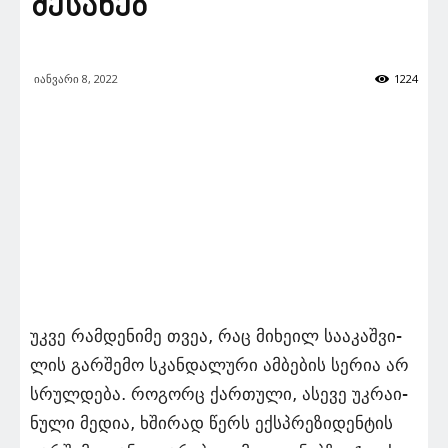
შესახებ
იანვარი 8, 2022
1224
უკვე რამ­დე­ნი­მე თვეა, რაც მი­ხე­ილ სა­ა­კაშ­ვი­
ლის გარ­შე­მო სკან­და­ლუ­რი ამ­ბე­ბის სე­რია არ
სრულ­დე­ბა. რო­გორც ქარ­თუ­ლი, ასე­ვე უკ­რა­ი­
ნუ­ლი მე­დია, ხში­რად წერს ექ­სპრე­ზი­დენ­ტის