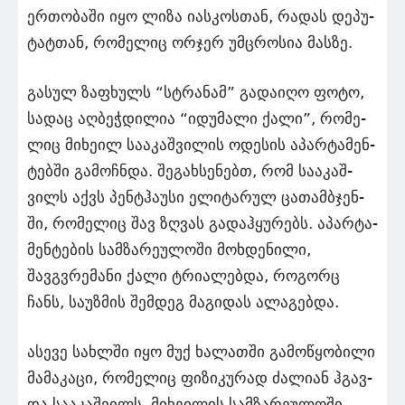
ერ­თო­ბა­ში იყო ლიზა იას­კოს­თან, რა­დას დე­პუ­
ტატ­თან, რო­მე­ლიც ორ­ჯერ უმ­ცრო­სია მას­ზე.
გა­სულ ზა­ფხულს “სტრა­ნამ” გა­და­ი­ღო ფოტო,
სა­დაც აღ­ბეჭ­დი­ლია “იდუ­მა­ლი ქალი”, რო­მე­
ლიც მი­ხე­ილ სა­ა­კაშ­ვი­ლის ოდე­სის აპარ­ტა­მენ­
ტებ­ში გა­მოჩ­ნდა. შე­გახ­სე­ნებთ, რომ სა­ა­კაშ­
ვილს აქვს პენ­ტჰა­უ­სი ელი­ტა­რულ ცა­თამბჯენ­
ში, რო­მე­ლიც შავ ზღვას გა­დაჰ­ყუ­რებს. აპარ­ტა­
მენ­ტე­ბის სამ­ზა­რე­უ­ლო­ში მოხ­დე­ნი­ლი,
შავგვრე­მა­ნი ქალი ტრი­ა­ლებ­და, რო­გორც
ჩანს, სა­უზ­მის შემ­დეგ მა­გი­დას ალა­გებ­და.
ასე­ვე სახ­ლში იყო მუქ ხა­ლათ­ში გა­მო­წყო­ბი­ლი
მა­მა­კა­ცი, რო­მე­ლიც ფი­ზი­კუ­რად ძა­ლი­ან ჰგავ­
და სა­ა­კაშ­ვილს. მი­ხე­ი­ლის სამ­ზა­რე­უ­ლო­ში