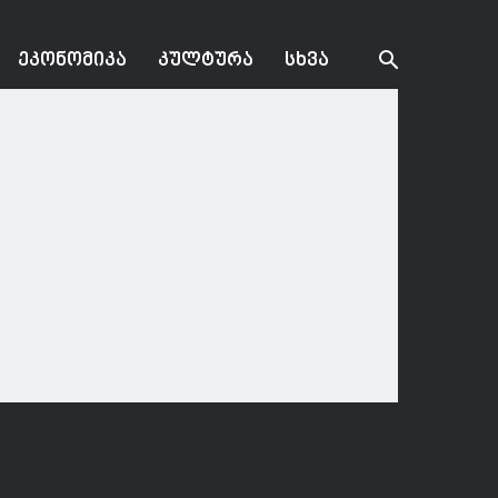
ᲔᲙᲝᲜᲝᲛᲘᲙᲐ
ᲙᲣᲚᲢᲣᲠᲐ
ᲡᲮᲕᲐ