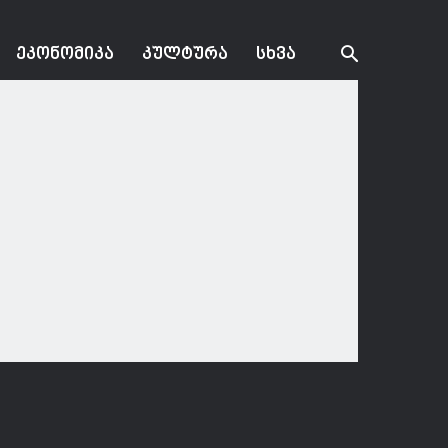
ᲔᲙᲝᲜᲝᲛᲘᲙᲐ
ᲙᲣᲚᲢᲣᲠᲐ
ᲡᲮᲕᲐ