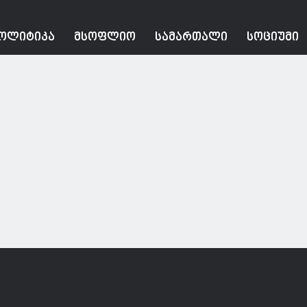
ᲝᲚᲘᲢᲘᲙᲐ
ᲛᲡᲝᲤᲚᲘᲝ
ᲡᲐᲛᲐᲠᲗᲐᲚᲘ
ᲡᲝᲪᲘᲣᲛᲘ