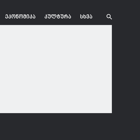
ᲔᲙᲝᲜᲝᲛᲘᲙᲐ
ᲙᲣᲚᲢᲣᲠᲐ
ᲡᲮᲕᲐ