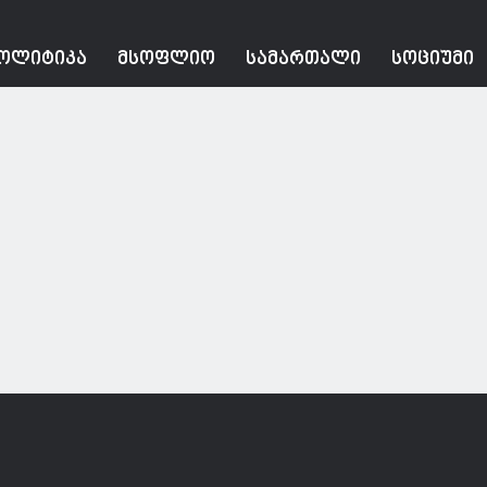
ᲝᲚᲘᲢᲘᲙᲐ
ᲛᲡᲝᲤᲚᲘᲝ
ᲡᲐᲛᲐᲠᲗᲐᲚᲘ
ᲡᲝᲪᲘᲣᲛᲘ