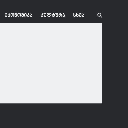
ᲔᲙᲝᲜᲝᲛᲘᲙᲐ
ᲙᲣᲚᲢᲣᲠᲐ
ᲡᲮᲕᲐ