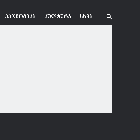
ᲔᲙᲝᲜᲝᲛᲘᲙᲐ
ᲙᲣᲚᲢᲣᲠᲐ
ᲡᲮᲕᲐ