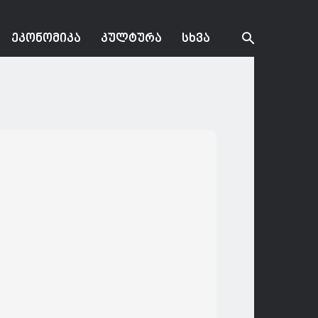
ᲔᲙᲝᲜᲝᲛᲘᲙᲐ
ᲙᲣᲚᲢᲣᲠᲐ
ᲡᲮᲕᲐ