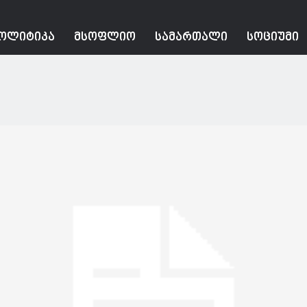
ᲝᲚᲘᲢᲘᲙᲐ
ᲛᲡᲝᲤᲚᲘᲝ
ᲡᲐᲛᲐᲠᲗᲐᲚᲘ
ᲡᲝᲪᲘᲣᲛᲘ