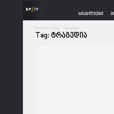
Spacesnews
ᲡᲘᲐᲮᲚᲔᲔᲑᲘ
Პ
მთავარი
Tags
ტრაგედია
Tag: ტრაგედია