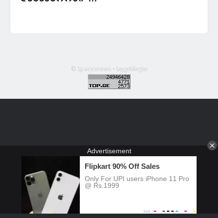
© Spacesnews • სფეისნიუსი