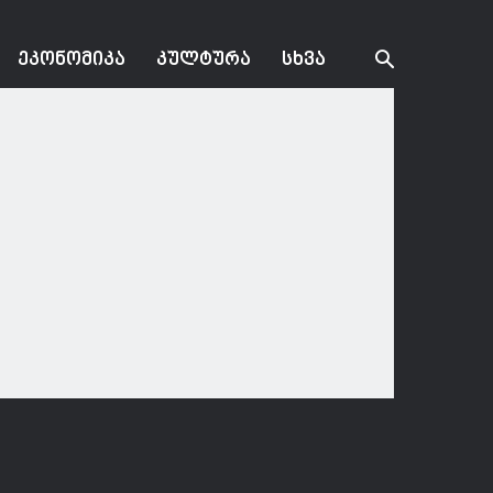
ᲔᲙᲝᲜᲝᲛᲘᲙᲐ
ᲙᲣᲚᲢᲣᲠᲐ
ᲡᲮᲕᲐ