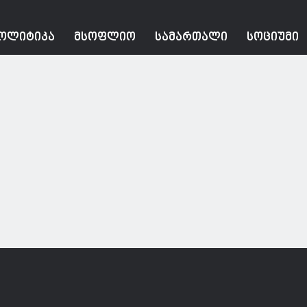
ᲝᲚᲘᲢᲘᲙᲐ
ᲛᲡᲝᲤᲚᲘᲝ
ᲡᲐᲛᲐᲠᲗᲐᲚᲘ
ᲡᲝᲪᲘᲣᲛᲘ