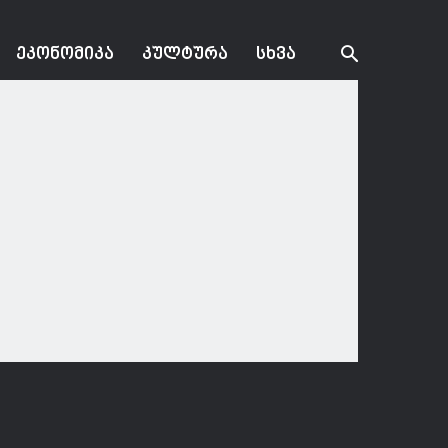
ᲔᲙᲝᲜᲝᲛᲘᲙᲐ
ᲙᲣᲚᲢᲣᲠᲐ
ᲡᲮᲕᲐ