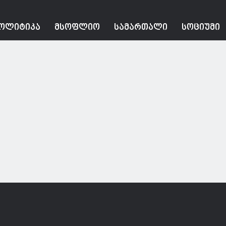
ᲝᲚᲘᲢᲘᲙᲐ
ᲛᲡᲝᲤᲚᲘᲝ
ᲡᲐᲛᲐᲠᲗᲐᲚᲘ
ᲡᲝᲪᲘᲣᲛᲘ