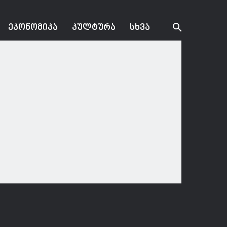
ᲔᲙᲝᲜᲝᲛᲘᲙᲐ
ᲙᲣᲚᲢᲣᲠᲐ
ᲡᲮᲕᲐ