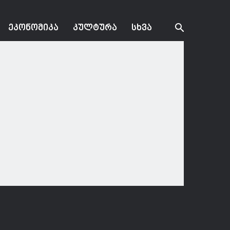
ᲔᲙᲝᲜᲝᲛᲘᲙᲐ
ᲙᲣᲚᲢᲣᲠᲐ
ᲡᲮᲕᲐ