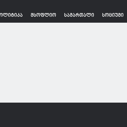
ᲝᲚᲘᲢᲘᲙᲐ
ᲛᲡᲝᲤᲚᲘᲝ
ᲡᲐᲛᲐᲠᲗᲐᲚᲘ
ᲡᲝᲪᲘᲣᲛᲘ