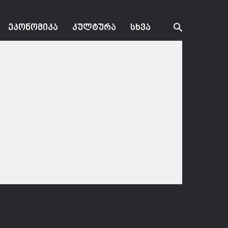
ᲔᲙᲝᲜᲝᲛᲘᲙᲐ
ᲙᲣᲚᲢᲣᲠᲐ
ᲡᲮᲕᲐ