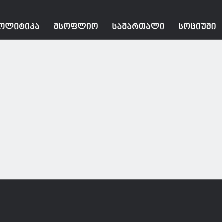
ᲝᲚᲘᲢᲘᲙᲐ
ᲛᲡᲝᲤᲚᲘᲝ
ᲡᲐᲛᲐᲠᲗᲐᲚᲘ
ᲡᲝᲪᲘᲣᲛᲘ