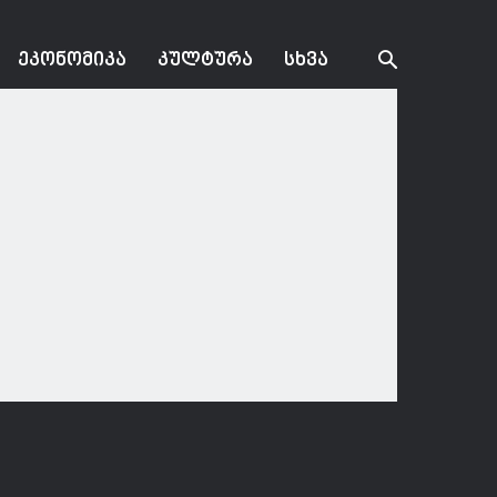
ᲔᲙᲝᲜᲝᲛᲘᲙᲐ
ᲙᲣᲚᲢᲣᲠᲐ
ᲡᲮᲕᲐ