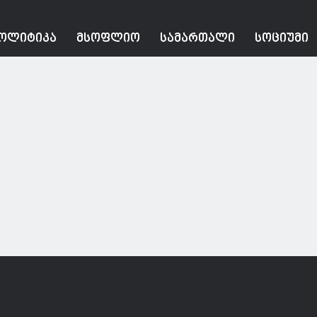
ᲝᲚᲘᲢᲘᲙᲐ
ᲛᲡᲝᲤᲚᲘᲝ
ᲡᲐᲛᲐᲠᲗᲐᲚᲘ
ᲡᲝᲪᲘᲣᲛᲘ