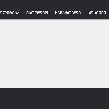
ᲝᲚᲘᲢᲘᲙᲐ
ᲛᲡᲝᲤᲚᲘᲝ
ᲡᲐᲛᲐᲠᲗᲐᲚᲘ
ᲡᲝᲪᲘᲣᲛᲘ