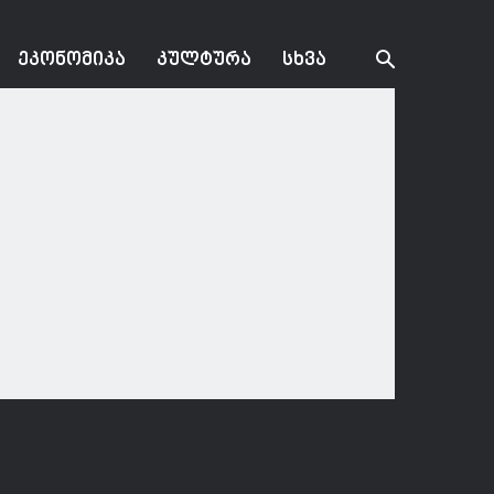
ᲔᲙᲝᲜᲝᲛᲘᲙᲐ
ᲙᲣᲚᲢᲣᲠᲐ
ᲡᲮᲕᲐ