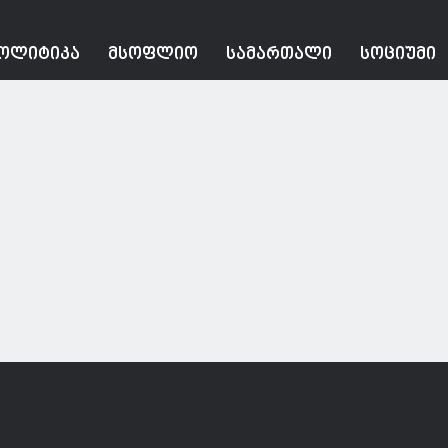
ᲝᲚᲘᲢᲘᲙᲐ
ᲛᲡᲝᲤᲚᲘᲝ
ᲡᲐᲛᲐᲠᲗᲐᲚᲘ
ᲡᲝᲪᲘᲣᲛᲘ