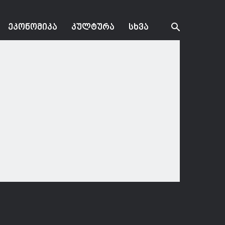
ᲔᲙᲝᲜᲝᲛᲘᲙᲐ
ᲙᲣᲚᲢᲣᲠᲐ
ᲡᲮᲕᲐ