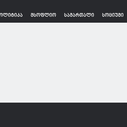
ᲝᲚᲘᲢᲘᲙᲐ
ᲛᲡᲝᲤᲚᲘᲝ
ᲡᲐᲛᲐᲠᲗᲐᲚᲘ
ᲡᲝᲪᲘᲣᲛᲘ