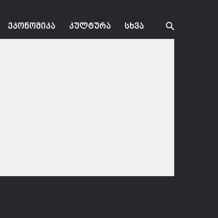
ᲔᲙᲝᲜᲝᲛᲘᲙᲐ
ᲙᲣᲚᲢᲣᲠᲐ
ᲡᲮᲕᲐ