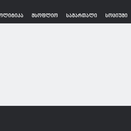
ᲝᲚᲘᲢᲘᲙᲐ
ᲛᲡᲝᲤᲚᲘᲝ
ᲡᲐᲛᲐᲠᲗᲐᲚᲘ
ᲡᲝᲪᲘᲣᲛᲘ