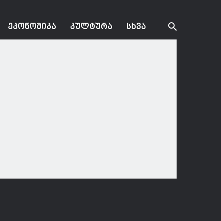
ᲔᲙᲝᲜᲝᲛᲘᲙᲐ
ᲙᲣᲚᲢᲣᲠᲐ
ᲡᲮᲕᲐ