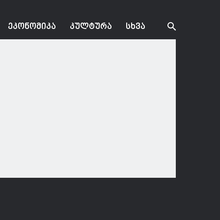
ᲔᲙᲝᲜᲝᲛᲘᲙᲐ
ᲙᲣᲚᲢᲣᲠᲐ
ᲡᲮᲕᲐ