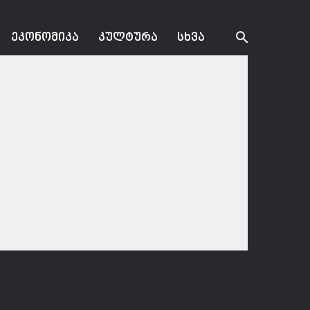
ᲔᲙᲝᲜᲝᲛᲘᲙᲐ
ᲙᲣᲚᲢᲣᲠᲐ
ᲡᲮᲕᲐ