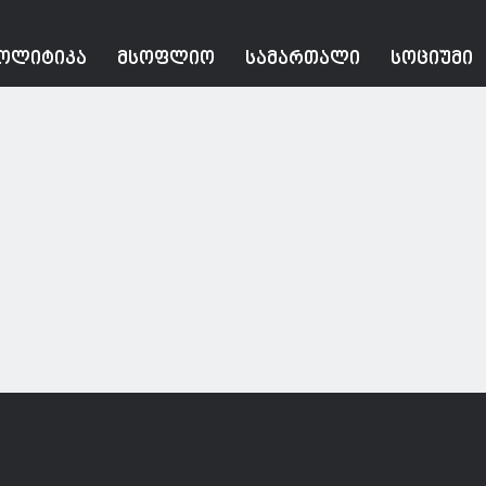
ᲝᲚᲘᲢᲘᲙᲐ
ᲛᲡᲝᲤᲚᲘᲝ
ᲡᲐᲛᲐᲠᲗᲐᲚᲘ
ᲡᲝᲪᲘᲣᲛᲘ