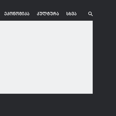
ᲔᲙᲝᲜᲝᲛᲘᲙᲐ
ᲙᲣᲚᲢᲣᲠᲐ
ᲡᲮᲕᲐ