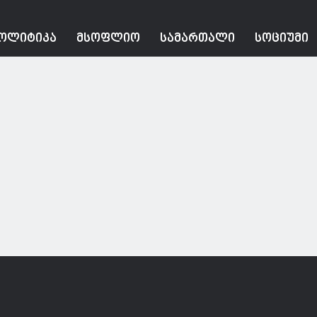
ᲝᲚᲘᲢᲘᲙᲐ
ᲛᲡᲝᲤᲚᲘᲝ
ᲡᲐᲛᲐᲠᲗᲐᲚᲘ
ᲡᲝᲪᲘᲣᲛᲘ