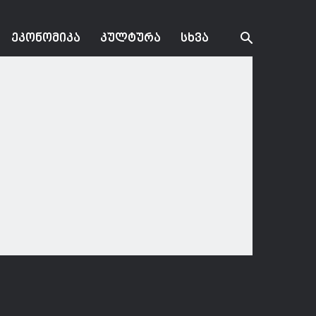
ᲔᲙᲝᲜᲝᲛᲘᲙᲐ
ᲙᲣᲚᲢᲣᲠᲐ
ᲡᲮᲕᲐ