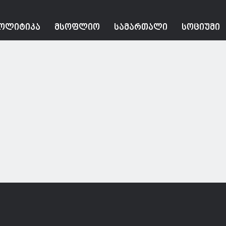
ᲝᲚᲘᲢᲘᲙᲐ
ᲛᲡᲝᲤᲚᲘᲝ
ᲡᲐᲛᲐᲠᲗᲐᲚᲘ
ᲡᲝᲪᲘᲣᲛᲘ