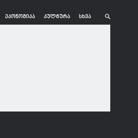
ᲔᲙᲝᲜᲝᲛᲘᲙᲐ
ᲙᲣᲚᲢᲣᲠᲐ
ᲡᲮᲕᲐ