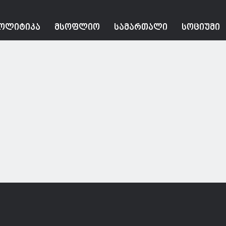
ᲝᲚᲘᲢᲘᲙᲐ
ᲛᲡᲝᲤᲚᲘᲝ
ᲡᲐᲛᲐᲠᲗᲐᲚᲘ
ᲡᲝᲪᲘᲣᲛᲘ