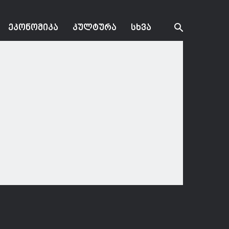
ᲔᲙᲝᲜᲝᲛᲘᲙᲐ
ᲙᲣᲚᲢᲣᲠᲐ
ᲡᲮᲕᲐ