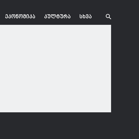
ᲔᲙᲝᲜᲝᲛᲘᲙᲐ
ᲙᲣᲚᲢᲣᲠᲐ
ᲡᲮᲕᲐ