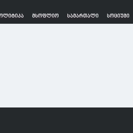
ᲝᲚᲘᲢᲘᲙᲐ
ᲛᲡᲝᲤᲚᲘᲝ
ᲡᲐᲛᲐᲠᲗᲐᲚᲘ
ᲡᲝᲪᲘᲣᲛᲘ