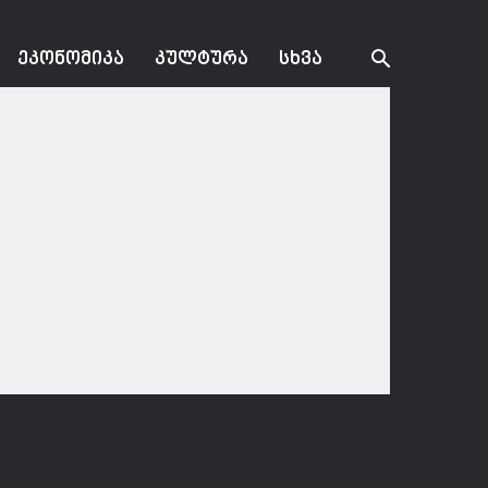
ᲔᲙᲝᲜᲝᲛᲘᲙᲐ
ᲙᲣᲚᲢᲣᲠᲐ
ᲡᲮᲕᲐ