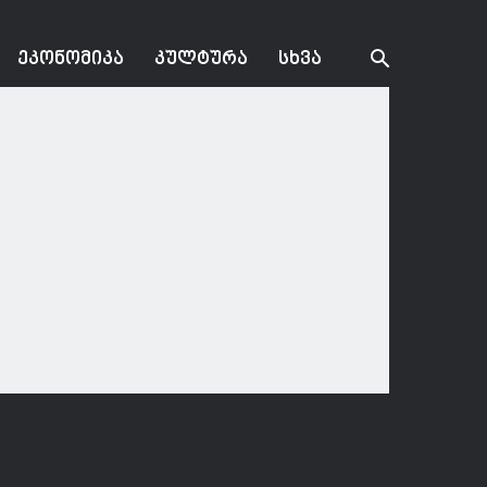
ᲔᲙᲝᲜᲝᲛᲘᲙᲐ
ᲙᲣᲚᲢᲣᲠᲐ
ᲡᲮᲕᲐ