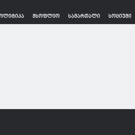
ᲝᲚᲘᲢᲘᲙᲐ
ᲛᲡᲝᲤᲚᲘᲝ
ᲡᲐᲛᲐᲠᲗᲐᲚᲘ
ᲡᲝᲪᲘᲣᲛᲘ