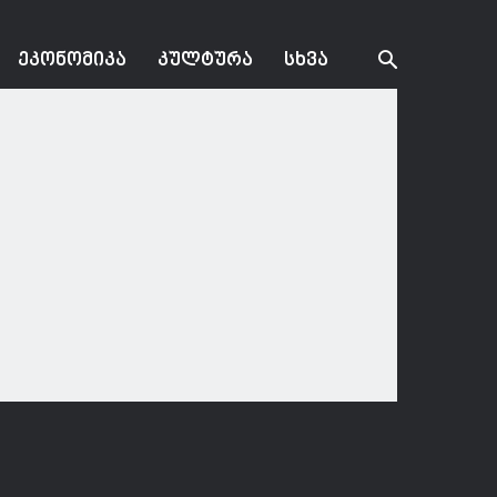
ᲔᲙᲝᲜᲝᲛᲘᲙᲐ
ᲙᲣᲚᲢᲣᲠᲐ
ᲡᲮᲕᲐ