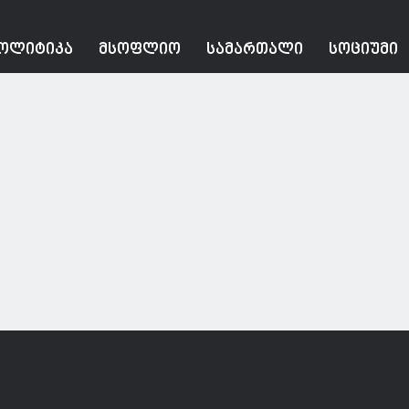
ᲝᲚᲘᲢᲘᲙᲐ
ᲛᲡᲝᲤᲚᲘᲝ
ᲡᲐᲛᲐᲠᲗᲐᲚᲘ
ᲡᲝᲪᲘᲣᲛᲘ