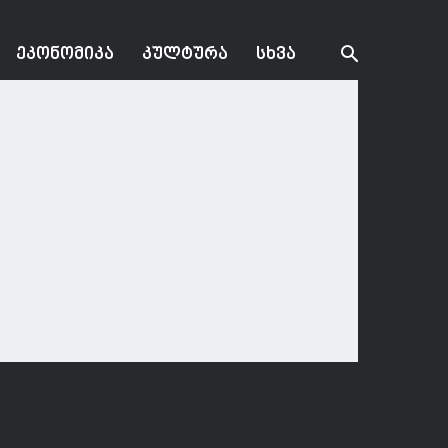
ᲔᲙᲝᲜᲝᲛᲘᲙᲐ
ᲙᲣᲚᲢᲣᲠᲐ
ᲡᲮᲕᲐ