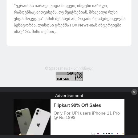
"უკრაინას იარაღი უნდა მივცეთ, იმდენი იარაღი,
რამდენსაც აითვისებს, თუ შეიჭრებიან, მრავალი რუსი
უნდა მოკვდეს”- ამის შესახებ ამერიკაში რესპუბლიკელმა
სენატორმა, ლინდსი გრემმა FOX News-თან ინტერვიუში
ისაუბრა. მისი თქმით,...
© Spacesnews • სფეისნიუსი