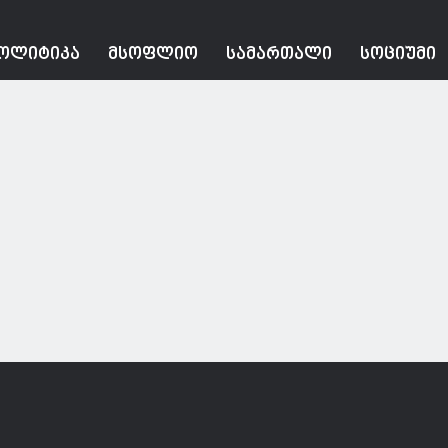
ᲝᲚᲘᲢᲘᲙᲐ
ᲛᲡᲝᲤᲚᲘᲝ
ᲡᲐᲛᲐᲠᲗᲐᲚᲘ
ᲡᲝᲪᲘᲣᲛᲘ