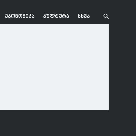
ᲔᲙᲝᲜᲝᲛᲘᲙᲐ
ᲙᲣᲚᲢᲣᲠᲐ
ᲡᲮᲕᲐ