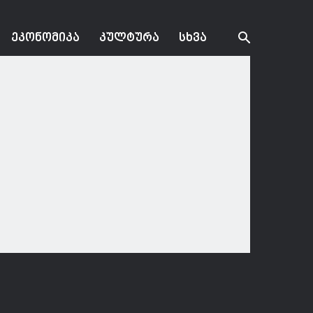
ᲔᲙᲝᲜᲝᲛᲘᲙᲐ
ᲙᲣᲚᲢᲣᲠᲐ
ᲡᲮᲕᲐ