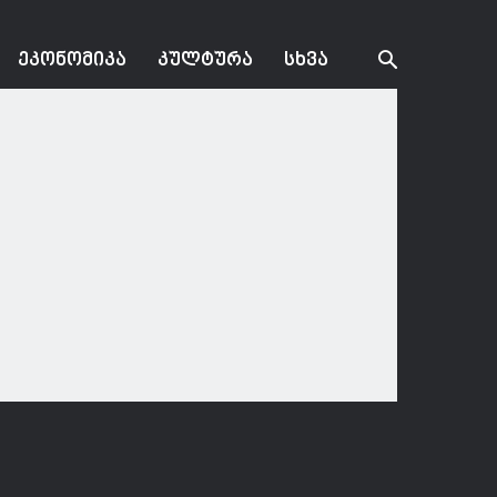
ᲔᲙᲝᲜᲝᲛᲘᲙᲐ
ᲙᲣᲚᲢᲣᲠᲐ
ᲡᲮᲕᲐ