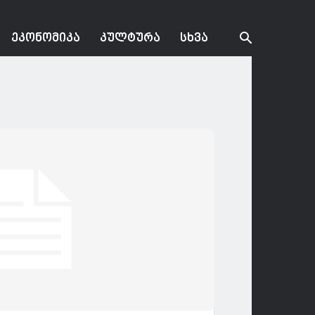
ᲔᲙᲝᲜᲝᲛᲘᲙᲐ
ᲙᲣᲚᲢᲣᲠᲐ
ᲡᲮᲕᲐ