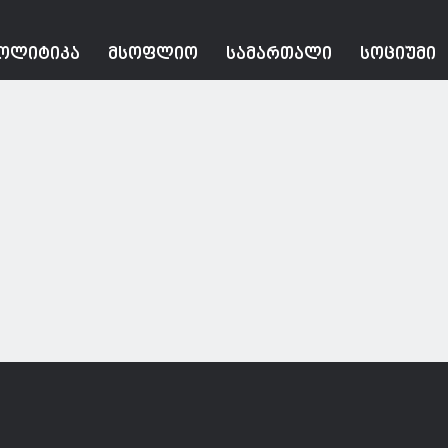
ᲝᲚᲘᲢᲘᲙᲐ
ᲛᲡᲝᲤᲚᲘᲝ
ᲡᲐᲛᲐᲠᲗᲐᲚᲘ
ᲡᲝᲪᲘᲣᲛᲘ