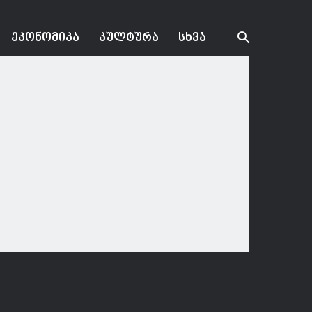
ᲔᲙᲝᲜᲝᲛᲘᲙᲐ
ᲙᲣᲚᲢᲣᲠᲐ
ᲡᲮᲕᲐ