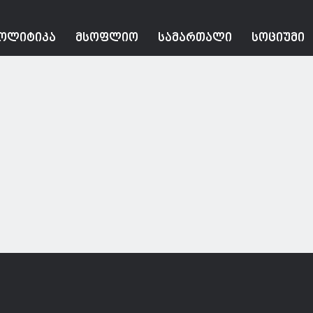
ᲝᲚᲘᲢᲘᲙᲐ
ᲛᲡᲝᲤᲚᲘᲝ
ᲡᲐᲛᲐᲠᲗᲐᲚᲘ
ᲡᲝᲪᲘᲣᲛᲘ