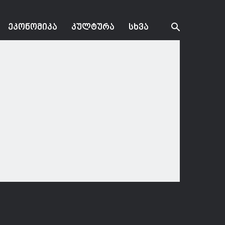
ᲔᲙᲝᲜᲝᲛᲘᲙᲐ
ᲙᲣᲚᲢᲣᲠᲐ
ᲡᲮᲕᲐ