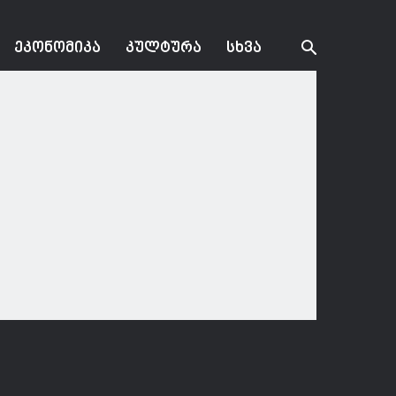
ᲔᲙᲝᲜᲝᲛᲘᲙᲐ
ᲙᲣᲚᲢᲣᲠᲐ
ᲡᲮᲕᲐ