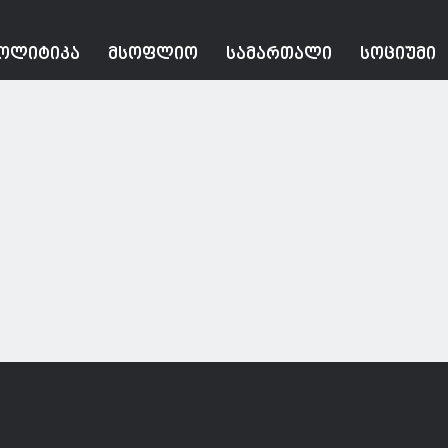
ᲝᲚᲘᲢᲘᲙᲐ
ᲛᲡᲝᲤᲚᲘᲝ
ᲡᲐᲛᲐᲠᲗᲐᲚᲘ
ᲡᲝᲪᲘᲣᲛᲘ