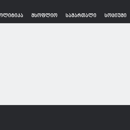
ᲝᲚᲘᲢᲘᲙᲐ
ᲛᲡᲝᲤᲚᲘᲝ
ᲡᲐᲛᲐᲠᲗᲐᲚᲘ
ᲡᲝᲪᲘᲣᲛᲘ