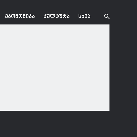
ᲔᲙᲝᲜᲝᲛᲘᲙᲐ
ᲙᲣᲚᲢᲣᲠᲐ
ᲡᲮᲕᲐ