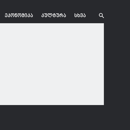
ᲔᲙᲝᲜᲝᲛᲘᲙᲐ
ᲙᲣᲚᲢᲣᲠᲐ
ᲡᲮᲕᲐ