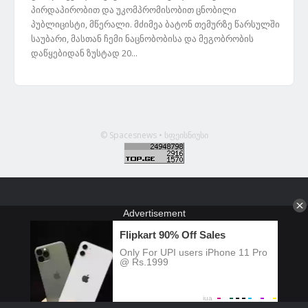
პირდაპირობით და უკომპრომისობით ცნობილი
პუბლიცისტი, მწერალი. მძიმეა ბატონ თემურზე წარსულში
საუბარი, მასთან ჩემი ნაცნობობისა და მეგობრობის
დაწყებიდან ზუსტად 20...
© Spacesnews • სფეისნიუსი