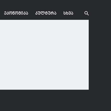
ᲔᲙᲝᲜᲝᲛᲘᲙᲐ
ᲙᲣᲚᲢᲣᲠᲐ
ᲡᲮᲕᲐ