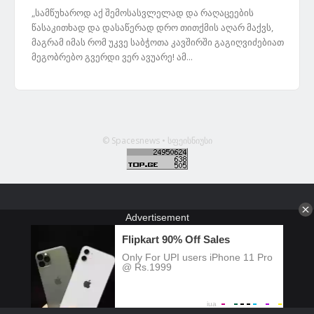
„სამწუხაროდ აქ შემოსასვლელად და რაღაცეების
წასაკითხად და დასაწერად დრო თითქმის აღარ მაქვს,
მაგრამ იმას რომ უკვე საბჭოთა კავშირში გაგიღვიძებიათ
მეგობრებო გვერდი ვერ ავუარე! ამ...
© Spacesnews • სფეისნიუსი