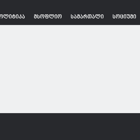
ᲝᲚᲘᲢᲘᲙᲐ
ᲛᲡᲝᲤᲚᲘᲝ
ᲡᲐᲛᲐᲠᲗᲐᲚᲘ
ᲡᲝᲪᲘᲣᲛᲘ