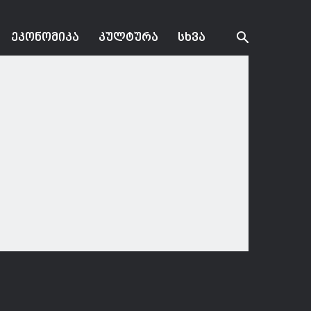
ᲔᲙᲝᲜᲝᲛᲘᲙᲐ
ᲙᲣᲚᲢᲣᲠᲐ
ᲡᲮᲕᲐ