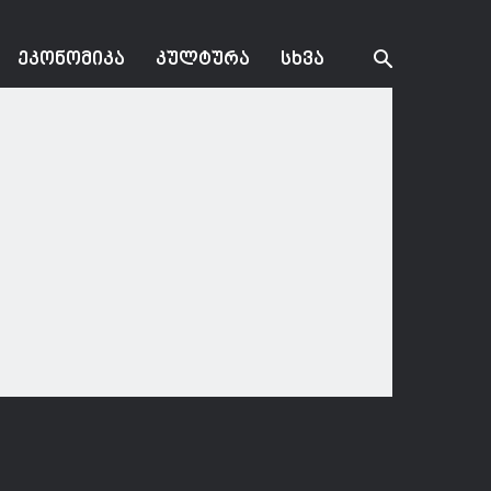
ᲔᲙᲝᲜᲝᲛᲘᲙᲐ
ᲙᲣᲚᲢᲣᲠᲐ
ᲡᲮᲕᲐ