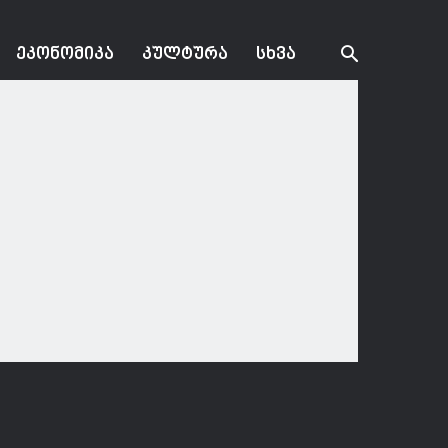
ᲔᲙᲝᲜᲝᲛᲘᲙᲐ
ᲙᲣᲚᲢᲣᲠᲐ
ᲡᲮᲕᲐ