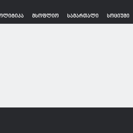
ᲝᲚᲘᲢᲘᲙᲐ
ᲛᲡᲝᲤᲚᲘᲝ
ᲡᲐᲛᲐᲠᲗᲐᲚᲘ
ᲡᲝᲪᲘᲣᲛᲘ