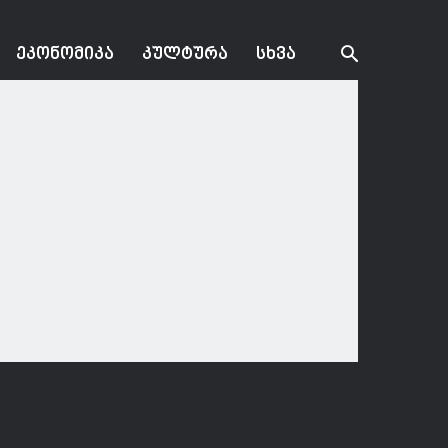
ᲔᲙᲝᲜᲝᲛᲘᲙᲐ
ᲙᲣᲚᲢᲣᲠᲐ
ᲡᲮᲕᲐ