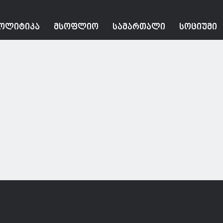
ᲝᲚᲘᲢᲘᲙᲐ
ᲛᲡᲝᲤᲚᲘᲝ
ᲡᲐᲛᲐᲠᲗᲐᲚᲘ
ᲡᲝᲪᲘᲣᲛᲘ