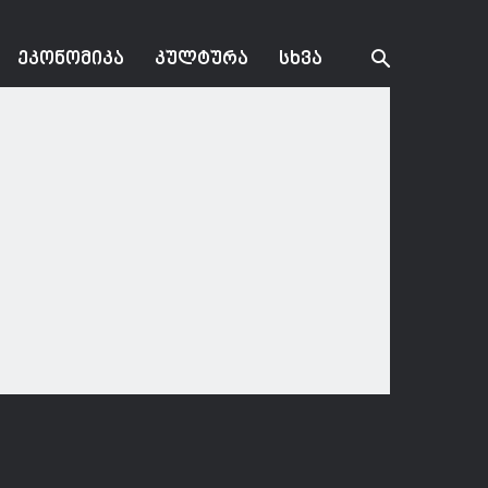
ᲔᲙᲝᲜᲝᲛᲘᲙᲐ
ᲙᲣᲚᲢᲣᲠᲐ
ᲡᲮᲕᲐ